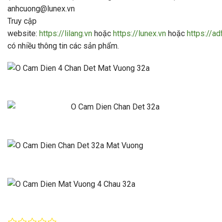
anhcuong@lunex.vn
Truy cập
website:
https://lilang.vn
hoặc
https://lunex.vn
hoặc
https://a
có nhiều thông tin các sản phẩm.