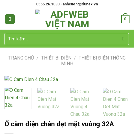
Skip
0566.26.1080 - anhcuong@lunex.vn
to
content
0
Tìm
kiếm:
TRANG CHỦ
/
THIẾT BỊ ĐIỆN
/
THIẾT BỊ ĐIỆN THÔNG
MINH
Ổ cắm điện chân dẹt mặt vuông 32A