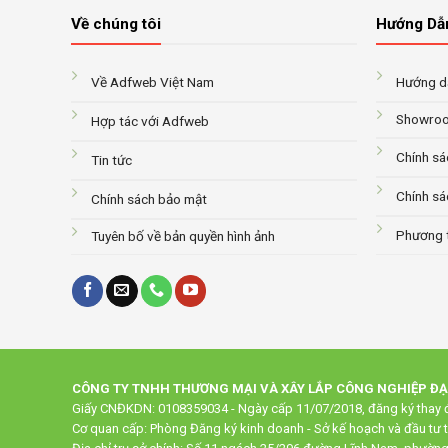
Về chúng tôi
Hướng Dẫ
Về Adfweb Việt Nam
Hướng dẫ
Showroo
Hợp tác với Adfweb
Chính sá
Tin tức
Chính sá
Chính sách bảo mật
Phương 
Tuyên bố về bản quyền hình ảnh
CÔNG TY TNHH THƯƠNG MẠI VÀ XÂY LẮP CÔNG NGHIỆP Đ
Giấy CNĐKDN: 0108359034 - Ngày cấp 11/07/2018, đăng ký thay đ
Cơ quan cấp: Phòng Đăng ký kinh doanh - Sở kế hoạch và đầu tư 