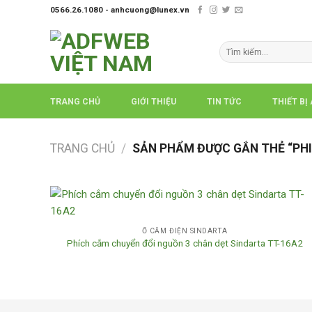
Skip
0566.26.1080 - anhcuong@lunex.vn
to
content
Tìm
kiếm:
TRANG CHỦ
GIỚI THIỆU
TIN TỨC
THIẾT BỊ
TRANG CHỦ
/
SẢN PHẨM ĐƯỢC GẮN THẺ “PHI
Ổ CẮM ĐIỆN SINDARTA
Phích cắm chuyển đổi nguồn 3 chân dẹt Sindarta TT-16A2