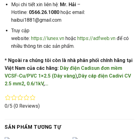
Mọi chi tiết xin liên hệ:
Mr. Hải
–
Hotline:
0566.26.1080
hoặc email:
haibui1881@gmail.com
Truy cập
website:
https://lunex.vn
hoặc
https://adfweb.vn
để có
nhiều thông tin các sản phẩm.
* Ngoài ra chúng tôi còn là nhà phân phối chính hãng tại
Việt Nam của các hãng:
Dây điện Cadisun đơn mềm
VCSF-Cu/PVC 1×2.5 (Dây vàng)
,
Dây cáp điện Cadivi CV
2.5 mm2, 0.6/1kV
,
…
0/5
(0 Reviews)
SẢN PHẨM TƯƠNG TỰ