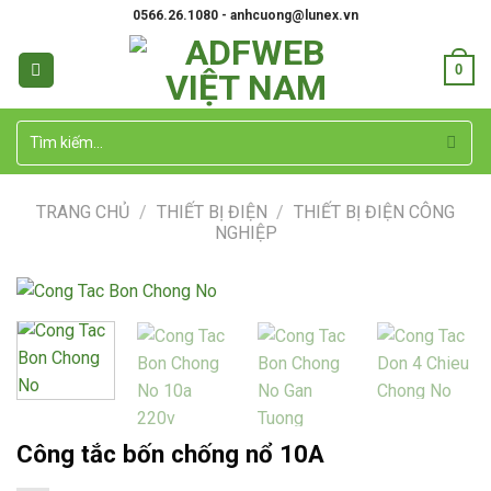
Skip
0566.26.1080 - anhcuong@lunex.vn
to
content
0
Tìm
kiếm:
TRANG CHỦ
/
THIẾT BỊ ĐIỆN
/
THIẾT BỊ ĐIỆN CÔNG
NGHIỆP
Công tắc bốn chống nổ 10A