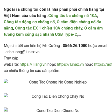
Ngoài ra chúng tôi còn là nhà phân phối chính hãng tại
Việt Nam của các hãng :
Công tắc ba chống nổ 10A
,
Công tắc động cơ chống nổ
,
Ổ cắm điện chống nổ đa
năng
,
Công tắc EX 1 chiều 10A chống cháy
,
Ổ cắm âm
tường kềm cổng sạc nhanh USB Type-C
,…
Mọi chi tiết xin liên hệ Mr. Cường :
0566.26.1080
hoặc email
: anhcuong@lunex.vn
Truy cập
website:
https://lilang.vn
hoặc
https://lunex.vn
hoặc
https://a
có nhiều thông tin các sản phẩm.