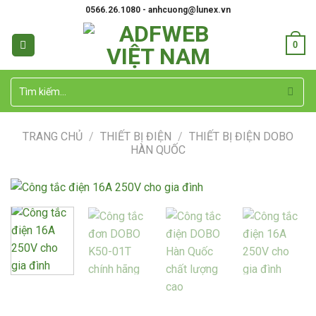
Skip
0566.26.1080 - anhcuong@lunex.vn
to
content
0
Tìm
kiếm:
TRANG CHỦ
/
THIẾT BỊ ĐIỆN
/
THIẾT BỊ ĐIỆN DOBO
HÀN QUỐC