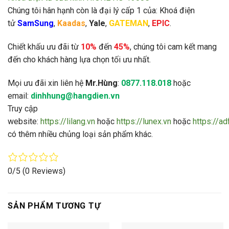
Chúng tôi hân hạnh còn là đại lý cấp 1 của: Khoá điện
tử
SamSung
,
Kaadas
,
Yale
,
GATEMAN
,
EPIC
.
Chiết khấu ưu đãi từ
10%
đến
45%
, chúng tôi cam kết mang
đến cho khách hàng lựa chọn tối ưu nhất.
Mọi ưu đãi xin liên hệ
Mr.Hùng
:
0877.118.018
hoặc
email:
dinhhung@hangdien.vn
Truy cập
website:
https://lilang.vn
hoặc
https://lunex.vn
hoặc
https://a
có thêm nhiều chủng loại sản phẩm khác.
0/5
(0 Reviews)
SẢN PHẨM TƯƠNG TỰ