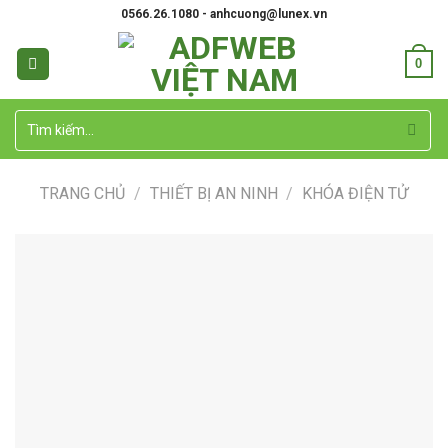
Skip
0566.26.1080 - anhcuong@lunex.vn
to
content
0
Tìm
kiếm:
TRANG CHỦ
/
THIẾT BỊ AN NINH
/
KHÓA ĐIỆN TỬ