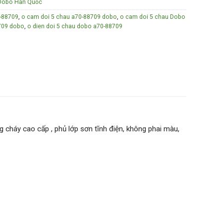
n Dobo Hàn Quốc
0-88709
,
o cam doi 5 chau a70-88709 dobo
,
o cam doi 5 chau Dobo
8709 dobo
,
o dien doi 5 chau dobo a70-88709
 cháy cao cấp , phủ lớp sơn tĩnh điện, không phai màu,