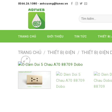
Skip
0566.26.1080 - anhcuong@lunex.vn
to
content
Tìm
kiếm:
TRANG CHỦ
GIỚI THIỆU
TIN TỨC
THIẾT BỊ
TRANG CHỦ
/
THIẾT BỊ ĐIỆN
/
THIẾT BỊ ĐIỆN