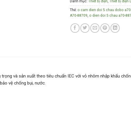
Danh mục:
Thiết bị điện
,
Thiết bị điệ
Thẻ:
o cam dien doi 5 chau dobo a7
A70-88709
,
o dien doi 5 chau a70-8
 trọng và sản xuất theo tiêu chuẩn IEC với vỏ nhôm nhập khẩu chống
bảo vệ chống bụi, nước.