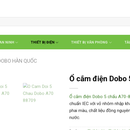
 AN NINH
THIẾT BỊ ĐIỆN
THIẾT BỊ VĂN PHÒNG
TÀI
 DOBO HÀN QUỐC
Ổ cắm điện Dobo
Ổ cắm điện Dobo 5 chấu A70-
chuẩn IEC với vỏ nhôm nhập khẩ
phai màu, chất liệu đồng nguyê
nước.