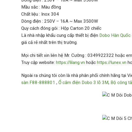
Dòng điện : 250V – 16A ~ Max 3500W
Mầu sắc : Màu đồng
Chất liệu : Inox 304
Dòng điện : 250V – 16A ~ Max 3500W
Quy cách đóng gói : Hộp Carton 20 chiếc
Là nhà nhập khẩu cung cấp thiết bị điện
Dobo Hàn Quốc
giá cả rẻ nhất trên thị trường.
Mọi chi tiết xin liên hệ Mr. Cường : 0349922322 hoặc e
Truy cập website:
https://lilang.vn
hoặc
https://lunex.vn
h
Ngoài ra chúng tôi còn là nhà phân phối chính hãng tại 
sàn F88-888801
,
Ổ cắm điện Dobo 3 lỗ 3M
,
Bộ công t