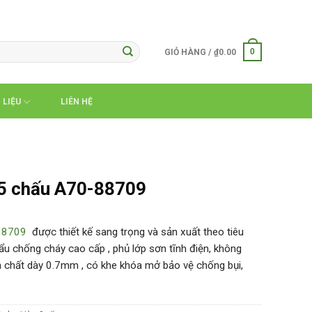
0
GIỎ HÀNG /
₫
0.00
 LIỆU
LIÊN HỆ
 5 chấu A70-88709
88709
được thiết kế sang trọng và sản xuất theo tiêu
u chống cháy cao cấp , phủ lớp sơn tĩnh điện, không
n chất dày 0.7mm , có khe khóa mở bảo vệ chống bụi,