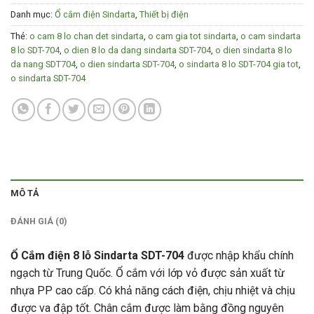
Danh mục:
Ổ cắm điện Sindarta
,
Thiết bị điện
Thẻ:
o cam 8 lo chan det sindarta
,
o cam gia tot sindarta
,
o cam sindarta
8 lo SDT-704
,
o dien 8 lo da dang sindarta SDT-704
,
o dien sindarta 8 lo
da nang SDT704
,
o dien sindarta SDT-704
,
o sindarta 8 lo SDT-704 gia tot
,
o sindarta SDT-704
MÔ TẢ
ĐÁNH GIÁ (0)
Ổ Cắm điện 8 lỗ Sindarta SDT-704
được nhập khẩu chính
ngạch từ Trung Quốc. Ổ cắm với lớp vỏ được sản xuất từ
nhựa PP cao cấp. Có khả năng cách điện, chịu nhiệt và chịu
được va đập tốt. Chân cắm được làm bằng đồng nguyên