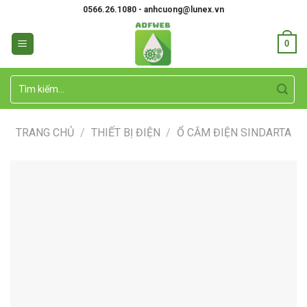
Skip
0566.26.1080 - anhcuong@lunex.vn
to
content
0
Tìm
kiếm:
TRANG CHỦ
/
THIẾT BỊ ĐIỆN
/
Ổ CẮM ĐIỆN SINDARTA