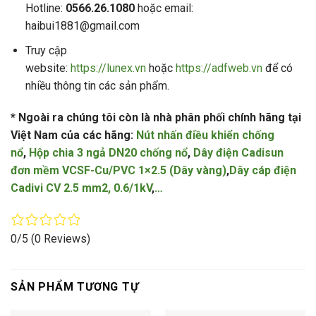
Hotline:
0566.26.1080
hoặc email:
haibui1881@gmail.com
Truy cập
website:
https://lunex.vn
hoặc
https://adfweb.vn
để có
nhiều thông tin các sản phẩm.
* Ngoài ra chúng tôi còn là nhà phân phối chính hãng tại
Việt Nam của các hãng:
Nút nhấn điều khiển chống
nổ
,
Hộp chia 3 ngả DN20 chống nổ
,
Dây điện Cadisun
đơn mềm VCSF-Cu/PVC 1×2.5 (Dây vàng)
,
Dây cáp điện
Cadivi CV 2.5 mm2, 0.6/1kV
,
…
0/5
(0 Reviews)
SẢN PHẨM TƯƠNG TỰ